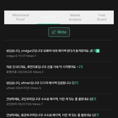
Withdrawal
Market
Free
Greetings
Proof
Analysis
Board
Write
반갑습니다, cndgur2입니다! 유튜버 따라 페이백 받다가 옮겨왔어요 💰
[
1
]
N
cndgur2
·
11:07
·
Views
1
처음 인사드려요, 휴먼지표입니다! 선물 거래 막 시작했어요 ✨
[
1
]
휴먼지표
·
08/08/26
·
Views
2
반갑습니다, ufman입니다! 드디어 페이백 입문합니다 😊
[
1
]
ufman
·
08/07/26
·
Views
5
안녕하세요, 코인부자입니다! 수수료 페이백, 이런 게 있는 줄 몰랐네요 🙌
[
1
]
코인부자
·
08/07/26
·
Views
7
안녕하세요, 원금복구러입니다! 수수료 페이백, 이런 게 있는 줄 몰랐네요 🙌
[
1
]