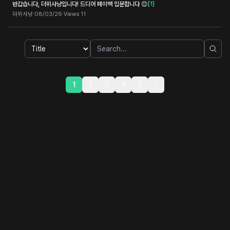
반갑습니다, 더위사냥입니다! 드디어 페이백 입문합니다 😊
[
1
]
더위사냥
·
08/03/26
·
Views
11
1
2
3
4
5