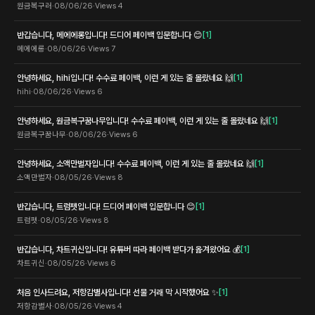
원금복구러
·
08/06/26
·
Views
4
반갑습니다, 메에에롱입니다! 드디어 페이백 입문합니다 😊
[
1
]
메에에롱
·
08/06/26
·
Views
7
안녕하세요, hihi입니다! 수수료 페이백, 이런 게 있는 줄 몰랐네요 🙌
[
1
]
hihi
·
08/06/26
·
Views
6
안녕하세요, 원금복구꿈나무입니다! 수수료 페이백, 이런 게 있는 줄 몰랐네요 🙌
[
1
]
원금복구꿈나무
·
08/06/26
·
Views
6
안녕하세요, 소액만벌자입니다! 수수료 페이백, 이런 게 있는 줄 몰랐네요 🙌
[
1
]
소액만벌자
·
08/05/26
·
Views
8
반갑습니다, 트럼펫입니다! 드디어 페이백 입문합니다 😊
[
1
]
트럼펫
·
08/05/26
·
Views
8
반갑습니다, 차트귀신입니다! 유튜버 따라 페이백 받다가 옮겨왔어요 💰
[
1
]
차트귀신
·
08/05/26
·
Views
6
처음 인사드려요, 저항감별사입니다! 선물 거래 막 시작했어요 ✨
[
1
]
저항감별사
·
08/05/26
·
Views
4