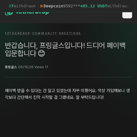
 USDT
Withdrawn
·
Deepcoin
9592***
+85.12 USDT
Withdrawn
·
M
·
·
TETHERDROP
COMMUNITY
GREETINGS
반갑습니다, 프링글스입니다! 드디어 페이백
입문합니다 😊
프링글스
·
06/15/26
·
Views 17
페이백 받을 수 있다는 건 알고 있었는데 자꾸 미뤘어요. 막상 가입해보니 생
각보다 간단해서 진작 시작할 걸 그랬네요. 잘 부탁드립니다!