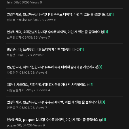
hihi
·
08/06/26
·
Views
6
안녕하세요, 원금복구꿈나무입니다! 수수료 페이백, 이런 게 있는 줄 몰랐네요 🙌
[
1
]
원금복구꿈나무
·
08/06/26
·
Views
6
안녕하세요, 소액만벌자입니다! 수수료 페이백, 이런 게 있는 줄 몰랐네요 🙌
[
1
]
소액만벌자
·
08/05/26
·
Views
7
반갑습니다, 트럼펫입니다! 드디어 페이백 입문합니다 😊
[
1
]
트럼펫
·
08/05/26
·
Views
8
반갑습니다, 차트귀신입니다! 유튜버 따라 페이백 받다가 옮겨왔어요 💰
[
1
]
차트귀신
·
08/05/26
·
Views
6
처음 인사드려요, 저항감별사입니다! 선물 거래 막 시작했어요 ✨
[
1
]
저항감별사
·
08/05/26
·
Views
4
안녕하세요, 원금복구입니다! 수수료 페이백, 이런 게 있는 줄 몰랐네요 🙌
[
1
]
원금복구
·
08/04/26
·
Views
7
안녕하세요, poqom입니다! 수수료 페이백, 이런 게 있는 줄 몰랐네요 🙌
[
1
]
poqom
·
08/04/26
·
Views
9