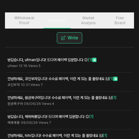
Withdrawal
Market
Free
Greetings
Proof
Analysis
Board
Write
반갑습니다, ufman입니다! 드디어 페이백 입문합니다 😊
[
1
]
N
ufman
·
13:16
·
Views
5
안녕하세요, 코인부자입니다! 수수료 페이백, 이런 게 있는 줄 몰랐네요 🙌
[
1
]
N
코인부자
·
10:31
·
Views
7
안녕하세요, 원금복구러입니다! 수수료 페이백, 이런 게 있는 줄 몰랐네요 🙌
[
1
]
원금복구러
·
08/06/26
·
Views
4
반갑습니다, 메에에롱입니다! 드디어 페이백 입문합니다 😊
[
1
]
메에에롱
·
08/06/26
·
Views
7
안녕하세요, hihi입니다! 수수료 페이백, 이런 게 있는 줄 몰랐네요 🙌
[
1
]