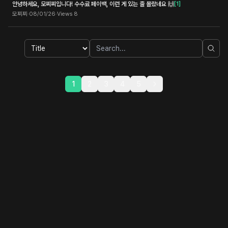
안녕하세요, 모찌찌입니다! 수수료 페이백, 이런 게 있는 줄 몰랐네요 🙌
[
1
]
모찌찌
·
08/01/26
·
Views
8
1
2
3
4
5