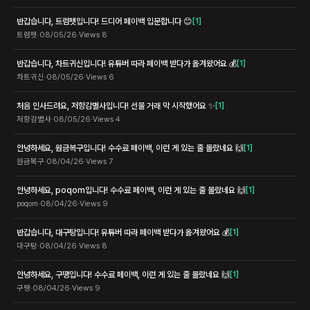
반갑습니다, 트럼펫입니다! 드디어 페이백 입문합니다 😊
[
1
]
트럼펫
·
08/05/26
·
Views
8
반갑습니다, 차트귀신입니다! 유튜버 따라 페이백 받다가 옮겨왔어요 💰
[
1
]
차트귀신
·
08/05/26
·
Views
6
처음 인사드려요, 저항감별사입니다! 선물 거래 막 시작했어요 ✨
[
1
]
저항감별사
·
08/05/26
·
Views
4
안녕하세요, 원금복구입니다! 수수료 페이백, 이런 게 있는 줄 몰랐네요 🙌
[
1
]
원금복구
·
08/04/26
·
Views
7
안녕하세요, poqom입니다! 수수료 페이백, 이런 게 있는 줄 몰랐네요 🙌
[
1
]
poqom
·
08/04/26
·
Views
9
반갑습니다, 대구탕입니다! 유튜버 따라 페이백 받다가 옮겨왔어요 💰
[
1
]
대구탕
·
08/04/26
·
Views
8
안녕하세요, 구땡입니다! 수수료 페이백, 이런 게 있는 줄 몰랐네요 🙌
[
1
]
구땡
·
08/04/26
·
Views
9