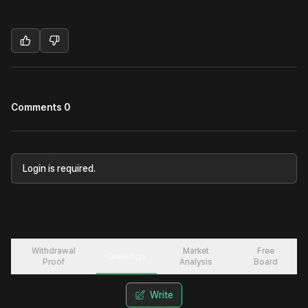
Comments 0
Login is required.
Withdrawal
Market
Free
Greetings
Proof
Analysis
Board
Write