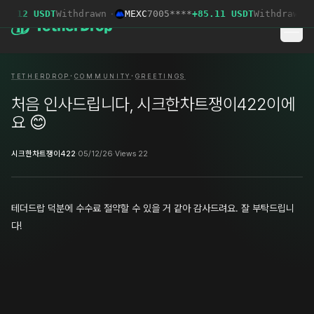
5.12 USDT
Withdrawn
·
MEXC
7005****
+85.11 USDT
Withdrawn
·
·
·
TETHERDROP
COMMUNITY
GREETINGS
처음 인사드립니다, 시크한차트쟁이422이에
요 😊
시크한차트쟁이422
·
05/12/26
·
Views 22
테더드랍 덕분에 수수료 절약할 수 있을 거 같아 감사드려요. 잘 부탁드립니
다!