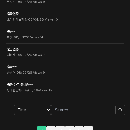
빅샤트
·
08/04/26
·
Views
9
출금인증
으아앙가보자잉
·
08/04/26
·
Views
10
출금~
하핫
·
08/03/26
·
Views
14
출금인증
퍼렁새
·
08/03/26
·
Views
11
출금~~
숭숭이
·
08/03/26
·
Views
9
출금 아주 좋네용~~
담대한남자
·
08/03/26
·
Views
15