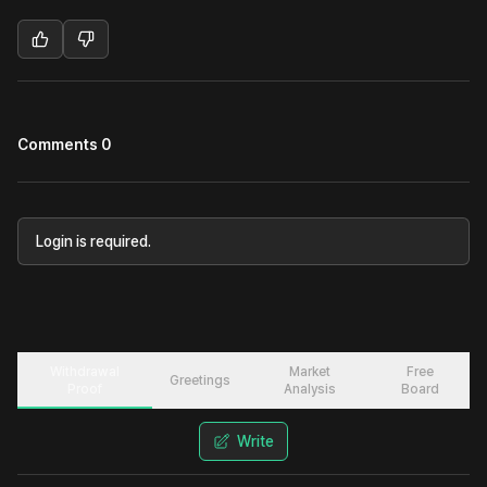
Comments 0
Login is required.
Withdrawal
Market
Free
Greetings
Proof
Analysis
Board
Write