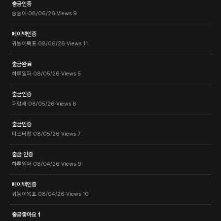
출금인증
숭숭이
·
08/06/26
·
Views
9
페이백인증
귀농이목표
·
08/06/26
·
Views
11
출금완료
하루일퍼
·
08/05/26
·
Views
5
출금인증
퍼렁새
·
08/05/26
·
Views
8
출금인증
미스터황
·
08/05/26
·
Views
7
출금 인증
하루일퍼
·
08/04/26
·
Views
9
페이백인증
귀농이목표
·
08/04/26
·
Views
10
출금좋아요ㅕ