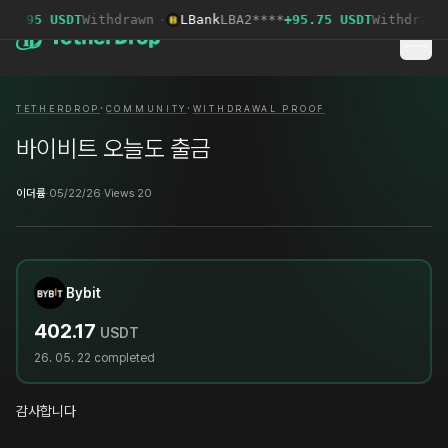
32.95 USDT
Withdrawn
·
LBank
LBA2****
+95.75 USDT
Withdrawn
·
·
·
TETHERDROP
COMMUNITY
WITHDRAWAL PROOF
바이비트 오늘도 출금
이더륨
·
05/22/26
·
Views 20
Bybit
402.17
USDT
26. 05. 22
completed
감사합니다