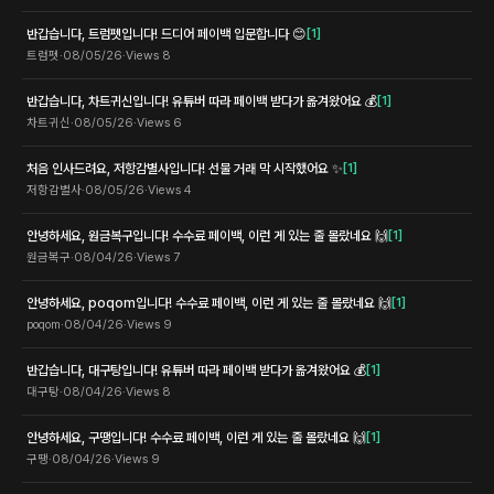
반갑습니다, 트럼펫입니다! 드디어 페이백 입문합니다 😊
[
1
]
트럼펫
·
08/05/26
·
Views
8
반갑습니다, 차트귀신입니다! 유튜버 따라 페이백 받다가 옮겨왔어요 💰
[
1
]
차트귀신
·
08/05/26
·
Views
6
처음 인사드려요, 저항감별사입니다! 선물 거래 막 시작했어요 ✨
[
1
]
저항감별사
·
08/05/26
·
Views
4
안녕하세요, 원금복구입니다! 수수료 페이백, 이런 게 있는 줄 몰랐네요 🙌
[
1
]
원금복구
·
08/04/26
·
Views
7
안녕하세요, poqom입니다! 수수료 페이백, 이런 게 있는 줄 몰랐네요 🙌
[
1
]
poqom
·
08/04/26
·
Views
9
반갑습니다, 대구탕입니다! 유튜버 따라 페이백 받다가 옮겨왔어요 💰
[
1
]
대구탕
·
08/04/26
·
Views
8
안녕하세요, 구땡입니다! 수수료 페이백, 이런 게 있는 줄 몰랐네요 🙌
[
1
]
구땡
·
08/04/26
·
Views
9