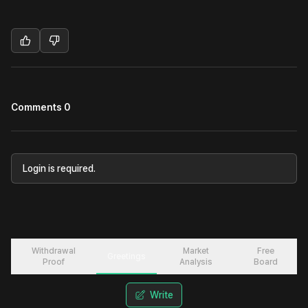
Comments 0
Login is required.
Withdrawal
Market
Free
Greetings
Proof
Analysis
Board
Write