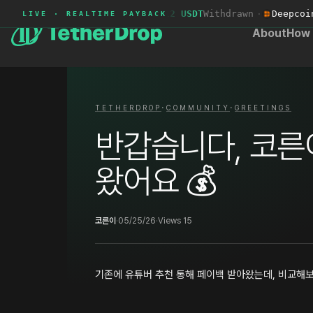
OrangeX
2380****
+52.12 USDT
Withdrawn
·
Deepcoin
9
LIVE · REALTIME PAYBACK
About
How 
·
·
TETHERDROP
COMMUNITY
GREETINGS
반갑습니다, 코른
왔어요 💰
코른이
·
05/25/26
·
Views 15
기존에 유튜버 추천 통해 페이백 받아왔는데, 비교해보