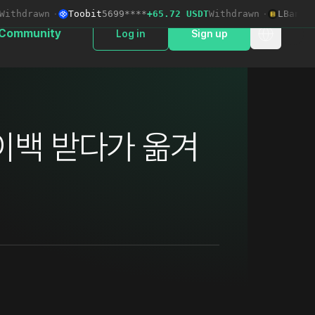
thdrawn
·
Toobit
5699****
+65.72 USDT
Withdrawn
·
LBank
LBA
Community
Log in
Sign up
이백 받다가 옮겨