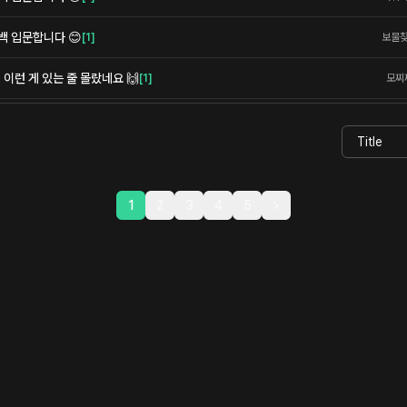
백 입문합니다 😊
[
1
]
보물
이런 게 있는 줄 몰랐네요 🙌
[
1
]
모찌
1
2
3
4
5