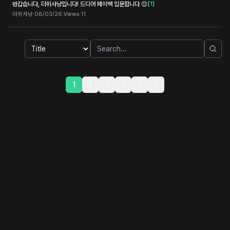
반갑습니다, 더위사냥입니다! 드디어 페이백 입문합니다 😊
[
1
]
더위사냥
·
08/03/26
·
Views
11
1
2
3
4
5