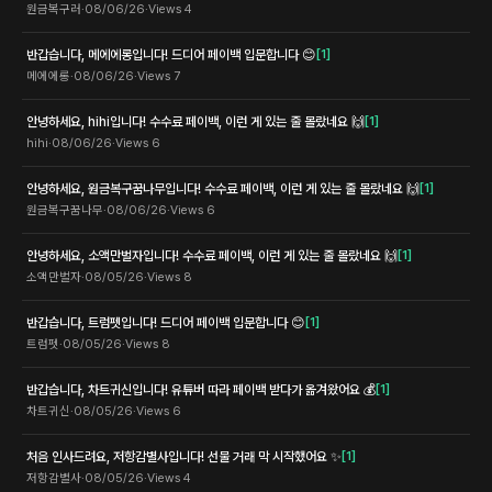
원금복구러
·
08/06/26
·
Views
4
반갑습니다, 메에에롱입니다! 드디어 페이백 입문합니다 😊
[
1
]
메에에롱
·
08/06/26
·
Views
7
안녕하세요, hihi입니다! 수수료 페이백, 이런 게 있는 줄 몰랐네요 🙌
[
1
]
hihi
·
08/06/26
·
Views
6
안녕하세요, 원금복구꿈나무입니다! 수수료 페이백, 이런 게 있는 줄 몰랐네요 🙌
[
1
]
원금복구꿈나무
·
08/06/26
·
Views
6
안녕하세요, 소액만벌자입니다! 수수료 페이백, 이런 게 있는 줄 몰랐네요 🙌
[
1
]
소액만벌자
·
08/05/26
·
Views
8
반갑습니다, 트럼펫입니다! 드디어 페이백 입문합니다 😊
[
1
]
트럼펫
·
08/05/26
·
Views
8
반갑습니다, 차트귀신입니다! 유튜버 따라 페이백 받다가 옮겨왔어요 💰
[
1
]
차트귀신
·
08/05/26
·
Views
6
처음 인사드려요, 저항감별사입니다! 선물 거래 막 시작했어요 ✨
[
1
]
저항감별사
·
08/05/26
·
Views
4