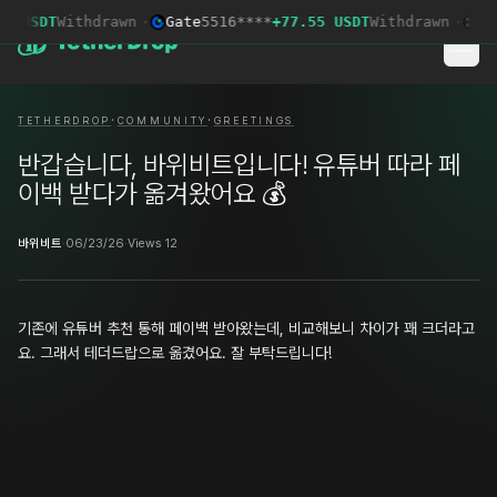
3 USDT
Withdrawn
·
Gate
5516****
+77.55 USDT
Withdrawn
·
OKX
·
·
TETHERDROP
COMMUNITY
GREETINGS
반갑습니다, 바위비트입니다! 유튜버 따라 페
이백 받다가 옮겨왔어요 💰
바위비트
·
06/23/26
·
Views 12
기존에 유튜버 추천 통해 페이백 받아왔는데, 비교해보니 차이가 꽤 크더라고
요. 그래서 테더드랍으로 옮겼어요. 잘 부탁드립니다!