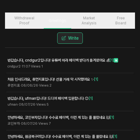
Withdrawal
Market
Free
Greetings
Proof
Analysis
Board
Write
반갑습니다, cndgur2입니다! 유튜버 따라 페이백 받다가 옮겨왔어요 💰
[
1
]
N
cndgur2
·
11:07
·
Views
1
처음 인사드려요, 휴먼지표입니다! 선물 거래 막 시작했어요 ✨
[
1
]
휴먼지표
·
08/08/26
·
Views
2
반갑습니다, ufman입니다! 드디어 페이백 입문합니다 😊
[
1
]
ufman
·
08/07/26
·
Views
5
안녕하세요, 코인부자입니다! 수수료 페이백, 이런 게 있는 줄 몰랐네요 🙌
[
1
]
코인부자
·
08/07/26
·
Views
7
안녕하세요, 원금복구러입니다! 수수료 페이백, 이런 게 있는 줄 몰랐네요 🙌
[
1
]