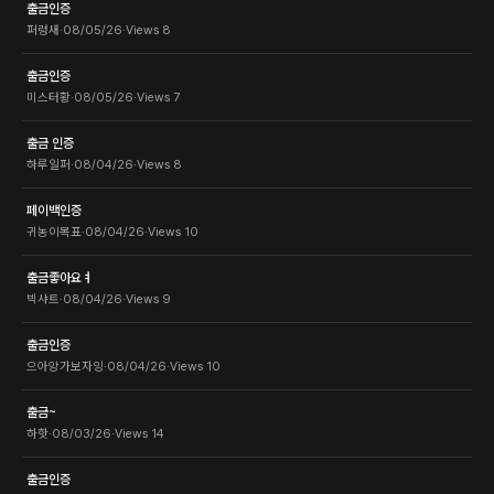
출금인증
퍼렁새
·
08/05/26
·
Views
8
출금인증
미스터황
·
08/05/26
·
Views
7
출금 인증
하루일퍼
·
08/04/26
·
Views
8
페이백인증
귀농이목표
·
08/04/26
·
Views
10
출금좋아요ㅕ
빅샤트
·
08/04/26
·
Views
9
출금인증
으아앙가보자잉
·
08/04/26
·
Views
10
출금~
하핫
·
08/03/26
·
Views
14
출금인증