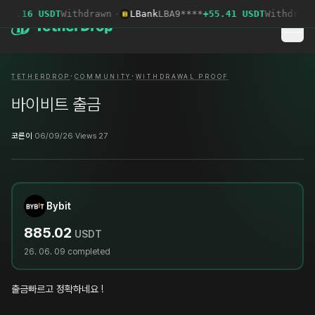
98.16 USDT
Withdrawn
·
LBank
LBA9****
+55.41 USDT
Withdrawn
·
·
TETHERDROP
COMMUNITY
WITHDRAWAL PROOF
바이비트 출금
코른이
·
06/09/26
·
Views 27
Bybit
885.02
USDT
26. 06. 09
completed
출금빠르고 정확하네요 !