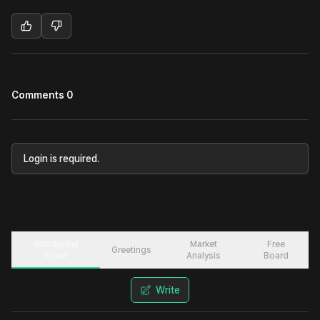
Comments 0
Login is required.
Withdrawal
Market
Free
Greetings
Proof
Analysis
Board
Write