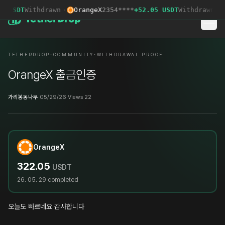
0 USDT
Withdrawn
·
OrangeX
2354****
+52.05 USDT
Withdrawn
·
·
·
TETHERDROP
COMMUNITY
WITHDRAWAL PROOF
OrangeX 출금인증
가리봉동나무
·
05/29/26
·
Views 22
OrangeX
322.05
USDT
26. 05. 29
completed
오늘도 빠르네요 감사합니다