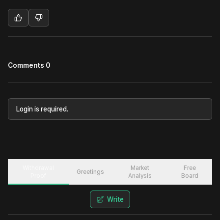
Comments 0
Login is required.
Withdrawal
Market
Free
Greetings
Proof
Analysis
Board
Write