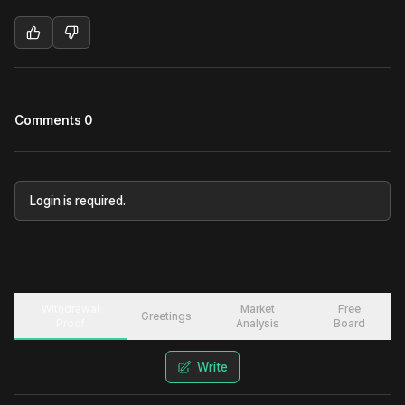
Comments 0
Login is required.
Withdrawal
Market
Free
Greetings
Proof
Analysis
Board
Write