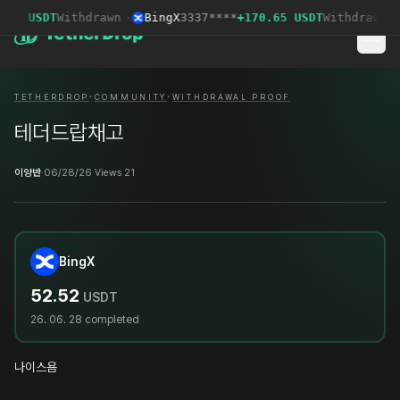
72 USDT
Withdrawn
·
BingX
3337****
+170.65 USDT
Withdrawn
·
·
·
TETHERDROP
COMMUNITY
WITHDRAWAL PROOF
테더드랍채고
이양반
·
06/28/26
·
Views 21
BingX
52.52
USDT
26. 06. 28
completed
나이스욤