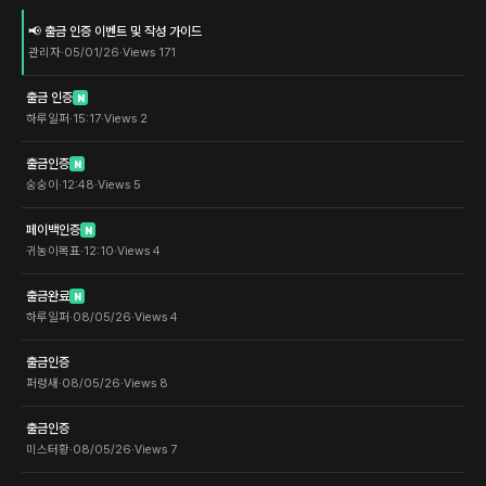
📢 출금 인증 이벤트 및 작성 가이드
관리자
·
05/01/26
·
Views
171
출금 인증
N
하루일퍼
·
15:17
·
Views
2
출금인증
N
숭숭이
·
12:48
·
Views
5
페이백인증
N
귀농이목표
·
12:10
·
Views
4
출금완료
N
하루일퍼
·
08/05/26
·
Views
4
출금인증
퍼렁새
·
08/05/26
·
Views
8
출금인증
미스터황
·
08/05/26
·
Views
7