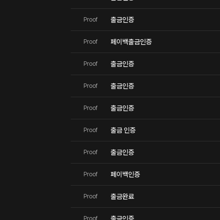
출금인증
Proof
페이백출금인증
Proof
출금인증
Proof
출금인증
Proof
출금인증
Proof
출금 인증
Proof
출금인증
Proof
페이백인증
Proof
출금완료
Proof
출금인증
Proof