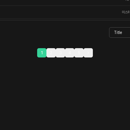
미스
1
2
3
4
5