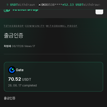
6.49 USDT
Withdrawn
·
OKX
8538****
+52.13 USDT
Withdrawn
·
·
·
TETHERDROP
COMMUNITY
WITHDRAWAL PROOF
출금인증
퍼렁새
·
06/17/26
·
Views 17
Gate
70.52
USDT
26. 06. 17
completed
출금인증