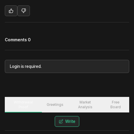
Comments 0
Login is required.
Withdrawal
Market
Free
Greetings
Proof
Analysis
Board
Write