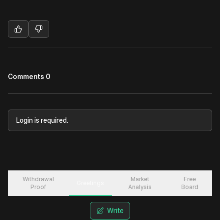
Comments 0
Login is required.
Withdrawal
Market
Free
Greetings
Proof
Analysis
Board
Write