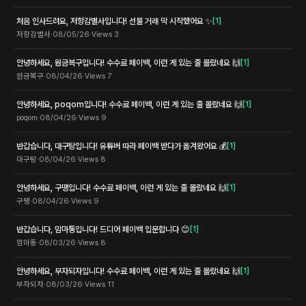
처음 인사드려요, 저항감별사입니다! 선물 거래 막 시작했어요 ✨
[
1
]
저항감별사
·
08/05/26
·
Views
3
안녕하세요, 원금복구입니다! 수수료 페이백, 이런 게 있는 줄 몰랐네요 🙌
[
1
]
원금복구
·
08/04/26
·
Views
7
안녕하세요, poqom입니다! 수수료 페이백, 이런 게 있는 줄 몰랐네요 🙌
[
1
]
poqom
·
08/04/26
·
Views
9
반갑습니다, 대구탕입니다! 유튜버 따라 페이백 받다가 옮겨왔어요 💰
[
1
]
대구탕
·
08/04/26
·
Views
8
안녕하세요, 구땡입니다! 수수료 페이백, 이런 게 있는 줄 몰랐네요 🙌
[
1
]
구땡
·
08/04/26
·
Views
9
반갑습니다, 맘마통입니다! 드디어 페이백 입문합니다 😊
[
1
]
맘마통
·
08/03/26
·
Views
8
안녕하세요, 부자되자입니다! 수수료 페이백, 이런 게 있는 줄 몰랐네요 🙌
[
1
]
부자되자
·
08/03/26
·
Views
11